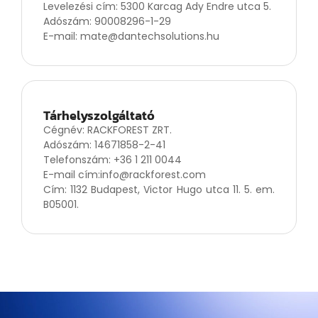
Levelezési cím: 5300 Karcag Ady Endre utca 5.
Adószám: 90008296-1-29
E-mail: mate@dantechsolutions.hu
Tárhelyszolgáltató
Cégnév: RACKFOREST ZRT.
Adószám: 14671858-2-41
Telefonszám: +36 1 211 0044
E-mail cím:info@rackforest.com
Cím: 1132 Budapest, Victor Hugo utca 11. 5. em.
B05001.